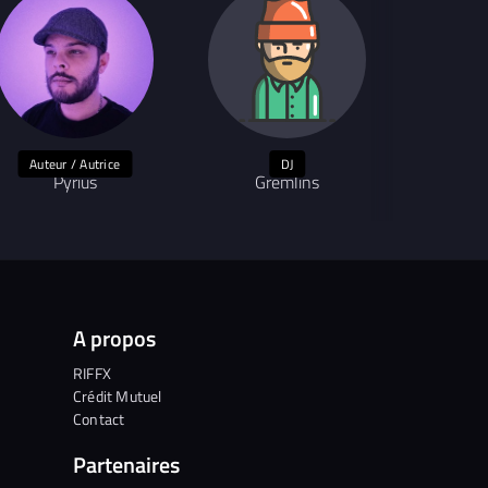
Auteur / Autrice
DJ
Pyrius
Gremlins
p
A propos
RIFFX
Crédit Mutuel
Contact
Partenaires