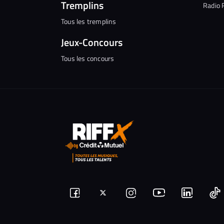
Tremplins
Radio 
Tous les tremplins
Jeux-Concours
Tous les concours
Suivez-
Suivez-
Nous
Nous
N
Nous
nous
rejoindre
rejoindr
nous
rejoindre
r