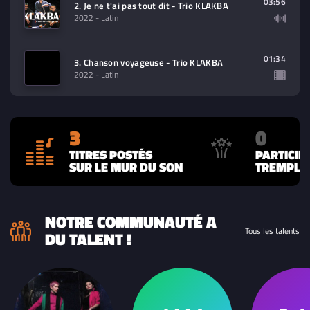
03:56
2. Je ne t'ai pas tout dit - Trio KLAKBA
2022
- Latin
01:34
3. Chanson voyageuse - Trio KLAKBA
2022
- Latin
3
0
TITRES POSTÉS
PARTICIP
SUR LE MUR DU SON
TREMPLIN
NOTRE COMMUNAUTÉ A
Tous les talents
DU TALENT !