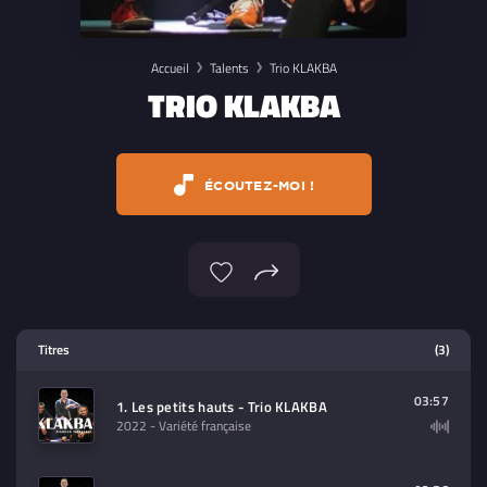
Accueil
Talents
Trio KLAKBA
TRIO KLAKBA
ÉCOUTEZ-MOI !
Lecteur multimedia
Titres
(3)
Sélectionnez dans la playlist un
contenu à lire (audio/video)
03:57
1. Les petits hauts - Trio KLAKBA
2022
- Variété française