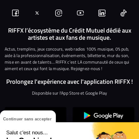
Suivez-
Suivez-
Nous
Nous
Nous
Nous
nous
nous
rejoindre
rejoindre
rejoindre
rejoi
RIFFX l’écosystème du Crédit Mutuel dédié aux
artistes et aux fans de musique.
sur
sur
sur
sur
sur
sur
Facebook
Twitter
Instagram
YouTube
Linkedin
Tikto
Actus, tremplins, jeux concours, web radios 100% musique, 0% pub,
aide à la professionnalisation, événements, billetterie, mur du son,
mise en avant de talents… RIFFX c’est LA communauté de ceux qui
aiment et ceux qui font la musique. Rejoignez-nous !
Prolongez l'expérience avec l'application RIFFX !
Disponible sur l'App Store et Google Play
Continuer sans accepter
Salut c'est nous...