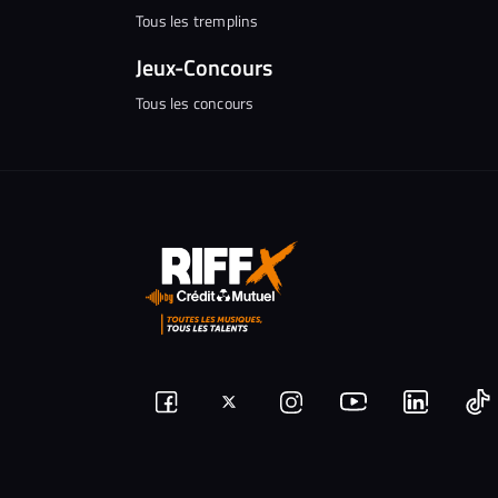
Tous les tremplins
Jeux-Concours
Tous les concours
Suivez-
Suivez-
Nous
Nous
N
Nous
nous
rejoindre
rejoindr
nous
rejoindre
r
sur
sur
sur
sur
sur
s