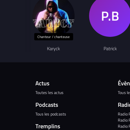
Chanteur / chanteuse
Karyck
Patrick
Actus
Évè
Toutes les actus
Tous l
Podcasts
Radi
Tous les podcasts
Radio 
Radio 
Tremplins
Radio 