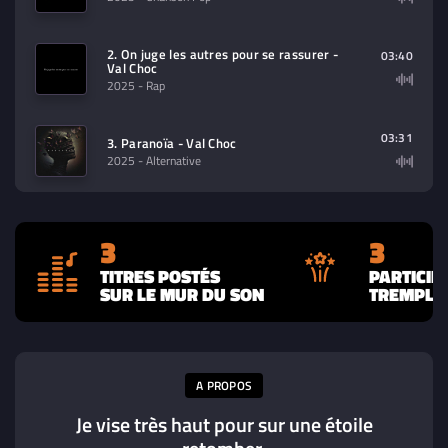
2. On juge les autres pour se rassurer -
03:40
Val Choc
2025
- Rap
03:31
3. Paranoïa - Val Choc
2025
- Alternative
3
3
TITRES POSTÉS
PARTICIP
SUR LE MUR DU SON
TREMPLIN
A PROPOS
Je vise très haut pour sur une étoile