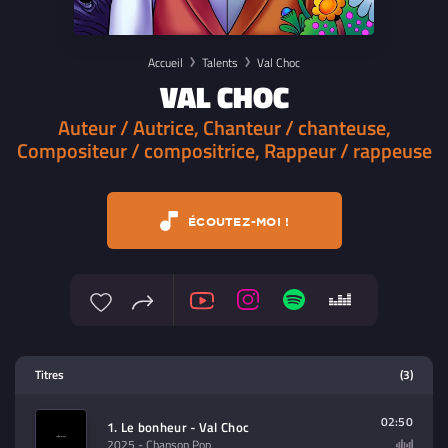
Accueil
Talents
Val Choc
VAL CHOC
Auteur / Autrice, Chanteur / chanteuse,
Compositeur / compositrice, Rappeur / rappeuse
ÉCOUTEZ-MOI !
Lecteur multimedia
Titres
(3)
Sélectionnez dans la playlist un
contenu à lire (audio/video)
02:50
1. Le bonheur - Val Choc
2025
- Chanson Pop