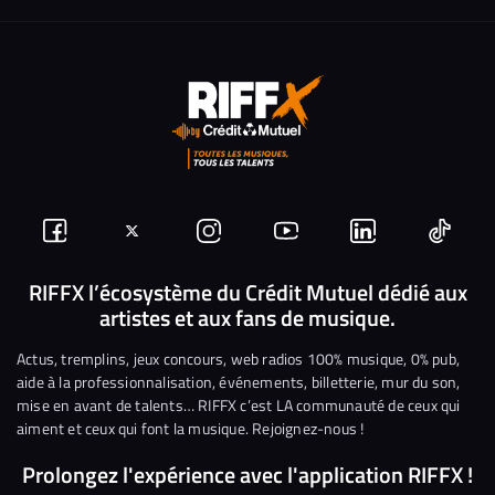
Suivez-
Suivez-
Nous
Nous
Nous
Nous
nous
nous
rejoindre
rejoindre
rejoindre
rejoi
RIFFX l’écosystème du Crédit Mutuel dédié aux
artistes et aux fans de musique.
sur
sur
sur
sur
sur
sur
Facebook
Twitter
Instagram
YouTube
Linkedin
Tikto
Actus, tremplins, jeux concours, web radios 100% musique, 0% pub,
aide à la professionnalisation, événements, billetterie, mur du son,
mise en avant de talents… RIFFX c’est LA communauté de ceux qui
aiment et ceux qui font la musique. Rejoignez-nous !
Prolongez l'expérience avec l'application RIFFX !