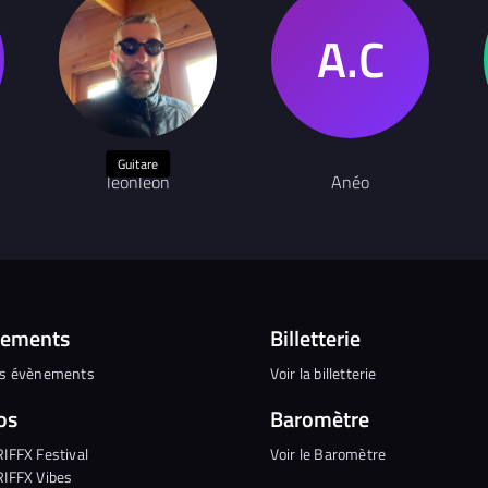
Guitare
leonleon
Anéo
nements
Billetterie
es évènements
Voir la billetterie
os
Baromètre
RIFFX Festival
Voir le Baromètre
RIFFX Vibes