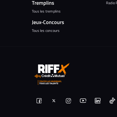
Tremplins
Radio 
Tous les tremplins
Jeux-Concours
Tous les concours
Suivez-
Suivez-
Nous
Nous
N
Nous
nous
rejoindre
rejoindr
nous
rejoindre
r