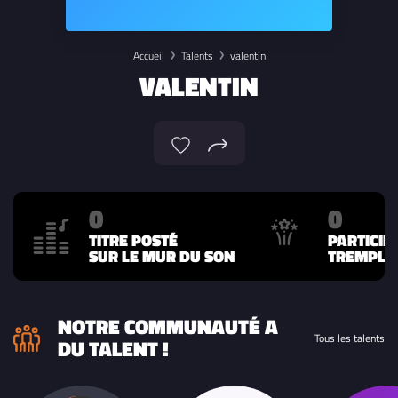
Accueil
Talents
valentin
VALENTIN
0
0
TITRE POSTÉ
PARTICIP
SUR LE MUR DU SON
TREMPLIN
NOTRE COMMUNAUTÉ A
Tous les talents
DU TALENT !