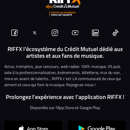
Suivez-
Suivez-
Nous
Nous
Nous
Nous
nous
nous
rejoindre
rejoindre
rejoindre
rejoi
RIFFX l’écosystème du Crédit Mutuel dédié aux
artistes et aux fans de musique.
sur
sur
sur
sur
sur
sur
Facebook
Twitter
Instagram
YouTube
Linkedin
Tikto
Actus, tremplins, jeux concours, web radios 100% musique, 0% pub,
aide à la professionnalisation, événements, billetterie, mur du son,
mise en avant de talents… RIFFX c’est LA communauté de ceux qui
aiment et ceux qui font la musique. Rejoignez-nous !
Prolongez l'expérience avec l'application RIFFX !
Disponible sur l'App Store et Google Play