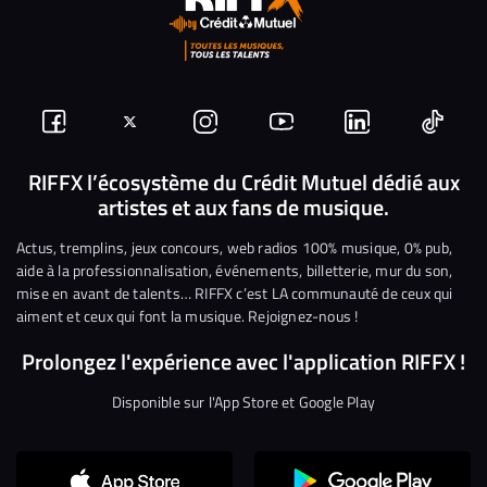
Suivez-
Suivez-
Nous
Nous
Nous
Nous
nous
nous
rejoindre
rejoindre
rejoindre
rejoi
RIFFX l’écosystème du Crédit Mutuel dédié aux
artistes et aux fans de musique.
sur
sur
sur
sur
sur
sur
Facebook
Twitter
Instagram
YouTube
Linkedin
Tikto
Actus, tremplins, jeux concours, web radios 100% musique, 0% pub,
aide à la professionnalisation, événements, billetterie, mur du son,
mise en avant de talents… RIFFX c’est LA communauté de ceux qui
aiment et ceux qui font la musique. Rejoignez-nous !
Prolongez l'expérience avec l'application RIFFX !
Disponible sur l'App Store et Google Play