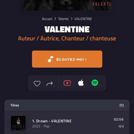
Accueil
Talents
VALENTINE
VALENTINE
Auteur / Autrice, Chanteur / chanteuse
ÉCOUTEZ-MOI !
Lecteur multimedia
Titres
(1)
Sélectionnez dans la playlist un
contenu à lire (audio/video)
02:56
1. Drown - VALENTINE
2023
- Pop