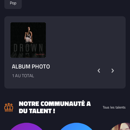
Pop
deuxième titre sortira début 2024, dans un registre
différent, dynamique, sur le thème de la confiance en soi
et d'assumer qui on est.
ALBUM PHOTO
1 AU TOTAL
NOTRE COMMUNAUTÉ A
Tous les talents
DU TALENT !