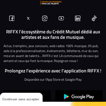
Suivez-
Suivez-
Nous
Nous
Nous
Nous
nous
nous
rejoindre
rejoindre
rejoindre
rejoi
RIFFX l’écosystème du Crédit Mutuel dédié aux
artistes et aux fans de musique.
sur
sur
sur
sur
sur
sur
Facebook
Twitter
Instagram
YouTube
Linkedin
Tikto
Actus, tremplins, jeux concours, web radios 100% musique, 0% pub,
aide à la professionnalisation, événements, billetterie, mur du son,
mise en avant de talents… RIFFX c’est LA communauté de ceux qui
aiment et ceux qui font la musique. Rejoignez-nous !
Prolongez l'expérience avec l'application RIFFX !
Disponible sur l'App Store et Google Play
Continuer sans accepter