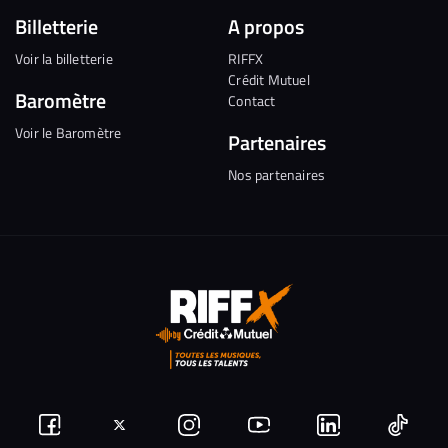
Billetterie
A propos
Voir la billetterie
RIFFX
Crédit Mutuel
Baromètre
Contact
Voir le Baromètre
Partenaires
Nos partenaires
Suivez-
Suivez-
Nous
Nous
Nous
Nous