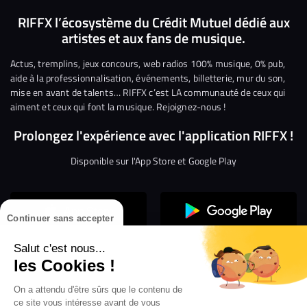
nous
nous
rejoindre
rejoindre
rejoindre
rejoi
RIFFX l’écosystème du Crédit Mutuel dédié aux
artistes et aux fans de musique.
sur
sur
sur
sur
sur
sur
Facebook
Twitter
Instagram
YouTube
Linkedin
Tikto
Actus, tremplins, jeux concours, web radios 100% musique, 0% pub,
aide à la professionnalisation, événements, billetterie, mur du son,
mise en avant de talents… RIFFX c’est LA communauté de ceux qui
aiment et ceux qui font la musique. Rejoignez-nous !
Prolongez l'expérience avec l'application RIFFX !
Disponible sur l'App Store et Google Play
Continuer sans accepter
Salut c'est nous...
les Cookies !
On a attendu d'être sûrs que le contenu de
Confidentialité
Gestion des cookies
ce site vous intéresse avant de vous