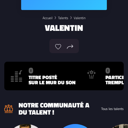
Accueil
Talents
Valentin
VALENTIN
0
0
TITRE POSTÉ
PARTICIP
SUR LE MUR DU SON
TREMPLIN
NOTRE COMMUNAUTÉ A
Tous les talents
DU TALENT !