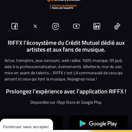
Suivez-
Suivez-
Nous
Nous
Nous
Nous
nous
nous
rejoindre
rejoindre
rejoindre
rejoi
RIFFX l’écosystème du Crédit Mutuel dédié aux
artistes et aux fans de musique.
sur
sur
sur
sur
sur
sur
Facebook
Twitter
Instagram
YouTube
Linkedin
Tikto
Actus, tremplins, jeux concours, web radios 100% musique, 0% pub,
aide à la professionnalisation, événements, billetterie, mur du son,
mise en avant de talents… RIFFX c’est LA communauté de ceux qui
aiment et ceux qui font la musique. Rejoignez-nous !
Prolongez l'expérience avec l'application RIFFX !
Disponible sur l'App Store et Google Play
Continuer sans accepter