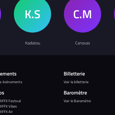
Kadiatou
Canovas
nements
Billetterie
es évènements
Voir la billetterie
os
Baromètre
RIFFX Festival
Voir le Baromètre
RIFFX Vibes
RIFFX Air