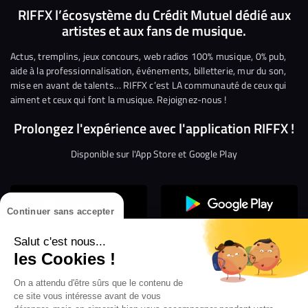
nous
nous
rejoindre
rejoindre
rejoindre
rejoi
RIFFX l’écosystème du Crédit Mutuel dédié aux
artistes et aux fans de musique.
sur
sur
sur
sur
sur
sur
Facebook
Twitter
Instagram
YouTube
Linkedin
Tikto
Actus, tremplins, jeux concours, web radios 100% musique, 0% pub,
aide à la professionnalisation, événements, billetterie, mur du son,
mise en avant de talents… RIFFX c’est LA communauté de ceux qui
aiment et ceux qui font la musique. Rejoignez-nous !
Prolongez l'expérience avec l'application RIFFX !
Disponible sur l'App Store et Google Play
Continuer sans accepter
Salut c'est nous...
les Cookies !
Confidentialité
Gestion des cookies
On a attendu d'être sûrs que le contenu de
ce site vous intéresse avant de vous
Conditions générales d’utilisation
Mentions légales