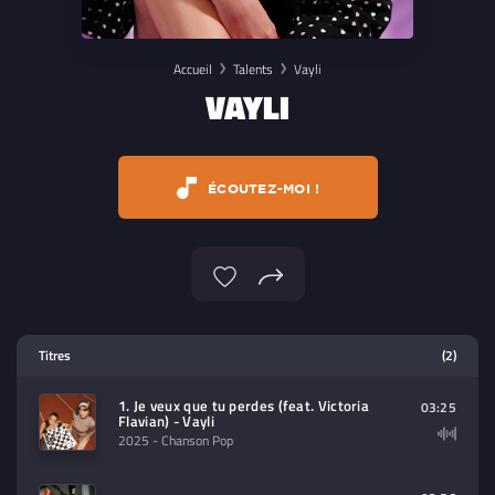
Accueil
Talents
Vayli
VAYLI
ÉCOUTEZ-MOI !
Lecteur multimedia
Titres
(2)
Sélectionnez dans la playlist un
contenu à lire (audio/video)
1. Je veux que tu perdes (feat. Victoria
03:25
Flavian) - Vayli
2025
- Chanson Pop