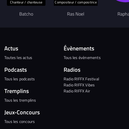
Chanteur / chanteuse
Compositeur / compositrice
Batcho
Ras Noel
Rapha
Actus
Évènements
Toutes les actus
Tous les évènements
Podcasts
Radios
Tous les podcasts
Radio RIFFX Festival
Radio RIFFX Vibes
Tremplins
Radio RIFFX Air
Tous les tremplins
Jeux-Concours
Tous les concours