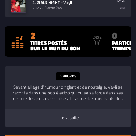
02:56
2. GIRLS NIGHT - Vayli
2025
- Electro Pop
2
0
TITRES POSTÉS
PARTICIP
SUR LE MUR DU SON
TREMPLIN
A PROPOS
Savant alliage d’humour cinglant et de nostalgie, Vayli se
raconte dans une pop électro qui puise sa force dans ses
défauts les plus inavouables. Inspirée des méchants des
contes de son enfance, elle mêle messages crus et
humour dans des textes que l’on écoute comme des
histoires. Les mélodies sont pop, la voix est légère mais
Lire la suite
provocante, et les sonorités électroniques viennent
apporter la touche de folie qu’il faut à la “pop des pires
versions de vous-mêmes”.