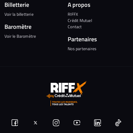
Billetterie
A propos
Voir la billetterie
RIFFX
Crédit Mutuel
Baromètre
Contact
Voir le Baromètre
Partenaires
Nos partenaires
Suivez-
Suivez-
Nous
Nous
Nous
Nous