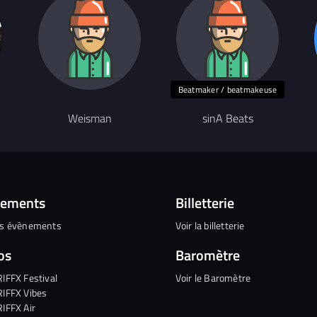
Beatmaker / beatmakeuse
Weisman
sinA Beats
nements
Billetterie
es évènements
Voir la billetterie
os
Baromètre
RIFFX Festival
Voir le Baromètre
RIFFX Vibes
RIFFX Air