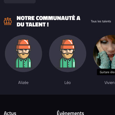
NOTRE COMMUNAUTÉ A
Tous les talents
DU TALENT !
Guitare éle
Alizée
Léo
Vivie
Actus
Évènements