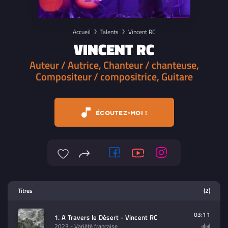
Accueil
Talents
Vincent RC
VINCENT RC
Auteur / Autrice, Chanteur / chanteuse,
Compositeur / compositrice, Guitare
ÉCOUTEZ-MOI !
Lecteur multimedia
Titres
(2)
Sélectionnez dans la playlist un
contenu à lire (audio/video)
03:11
1. A Travers le Désert - Vincent RC
2023
- Variété française