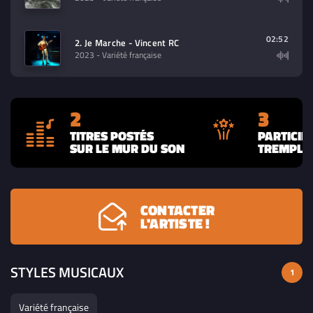
02:52
2. Je Marche - Vincent RC
2023
- Variété française
2
3
TITRES POSTÉS
PARTICIP
SUR LE MUR DU SON
TREMPLIN
CONTACTER
L'ARTISTE !
STYLES MUSICAUX
1
Variété française