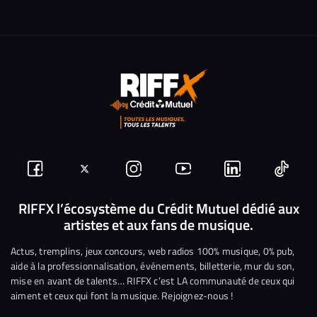
Suivez-
Suivez-
Nous
Nous
Nous
Nous
nous
nous
rejoindre
rejoindre
rejoindre
rejoi
RIFFX l’écosystème du Crédit Mutuel dédié aux
artistes et aux fans de musique.
sur
sur
sur
sur
sur
sur
Facebook
Twitter
Instagram
YouTube
Linkedin
Tikto
Actus, tremplins, jeux concours, web radios 100% musique, 0% pub,
aide à la professionnalisation, événements, billetterie, mur du son,
mise en avant de talents… RIFFX c’est LA communauté de ceux qui
aiment et ceux qui font la musique. Rejoignez-nous !