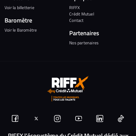
Voir la billetterie
RIFFX
Crédit Mutuel
Baromètre
Contact
Voir le Baromètre
Partenaires
Nos partenaires
Suivez-
Suivez-
Nous
Nous
Nous
Nous
nous
nous
rejoindre
rejoindre
rejoindre
rejoi
RIFFX l’écosystème du Crédit Mutuel dédié aux