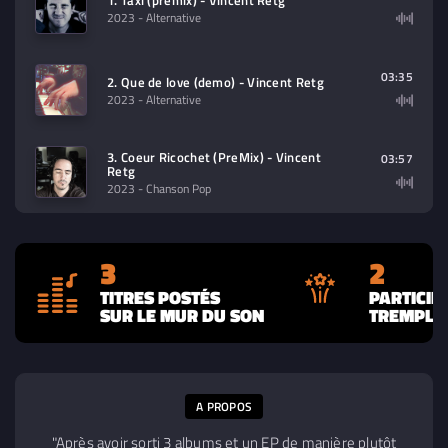
1. Taxi (premix) - Vincent Retg
2023
- Alternative
03:35
2. Que de love (demo) - Vincent Retg
2023
- Alternative
3. Coeur Ricochet (PreMix) - Vincent
03:57
Retg
2023
- Chanson Pop
3
2
TITRES POSTÉS
PARTICIP
SUR LE MUR DU SON
TREMPLIN
A PROPOS
"Après avoir sorti 3 albums et un EP de manière plutôt