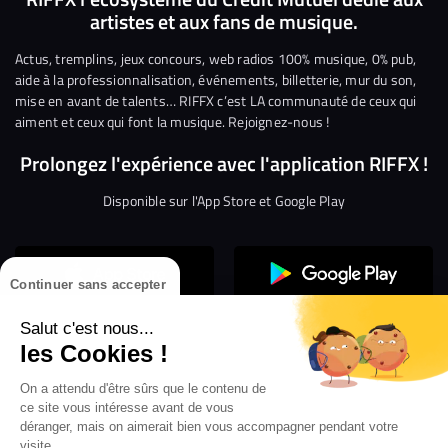
artistes et aux fans de musique.
sur
sur
sur
sur
sur
sur
Facebook
Twitter
Instagram
YouTube
Linkedin
Tikto
Actus, tremplins, jeux concours, web radios 100% musique, 0% pub,
aide à la professionnalisation, événements, billetterie, mur du son,
mise en avant de talents… RIFFX c’est LA communauté de ceux qui
aiment et ceux qui font la musique. Rejoignez-nous !
Prolongez l'expérience avec l'application RIFFX !
Disponible sur l'App Store et Google Play
Continuer sans accepter
Salut c'est nous...
les Cookies !
Confidentialité
Gestion des cookies
On a attendu d'être sûrs que le contenu de
ce site vous intéresse avant de vous
Conditions générales d’utilisation
Mentions légales
déranger, mais on aimerait bien vous accompagner pendant votre
visite...