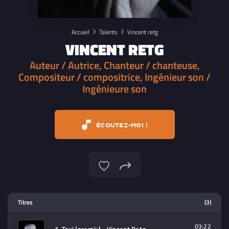
Accueil
Talents
Vincent retg
VINCENT RETG
Auteur / Autrice, Chanteur / chanteuse,
Compositeur / compositrice, Ingénieur son /
Ingénieure son
ÉCOUTEZ-MOI !
Lecteur multimedia
Titres
(3)
Sélectionnez dans la playlist un
contenu à lire (audio/video)
03:22