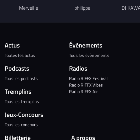
Merveille
philippe
DJ KAWA
Actus
Évènements
Toutes les actus
Tous les évènements
Podcasts
Radios
Tous les podcasts
Radio RIFFX Festival
Radio RIFFX Vibes
Tremplins
Radio RIFFX Air
Tous les tremplins
Jeux-Concours
Tous les concours
Billetterie
A propos