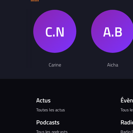
PEUVENT FAÇONNER DE MANIÈRE
SIGNIFICATIVE L’IDENTITÉ MUSICALE D’UN
ARTISTE.
Carine
Aicha
Actus
Évè
Toutes les actus
Tous l
Podcasts
Radi
Tous les podcasts
Radio 