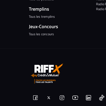
Radio 
Tremplins
Radio 
Tous les tremplins
Jeux-Concours
Tous les concours
Suivez-
Suivez-
Nous
Nous
N
Nous