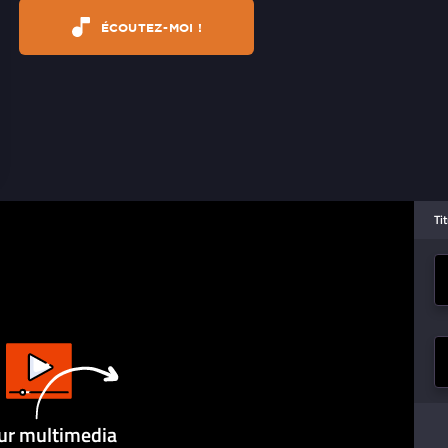
ÉCOUTEZ-MOI !
Ti
ur multimedia