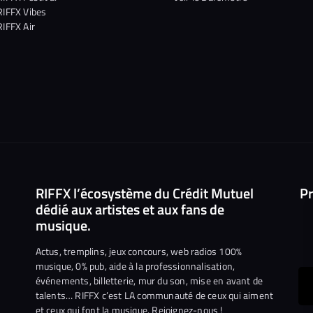
RIFFX Vibes
RIFFX Air
RIFFX l’écosystème du Crédit Mutuel
Pr
dédié aux artistes et aux fans de
musique.
Actus, tremplins, jeux concours, web radios 100%
musique, 0% pub, aide à la professionnalisation,
événements, billetterie, mur du son, mise en avant de
ous
talents… RIFFX c’est LA communauté de ceux qui aiment
et ceux qui font la musique. Rejoignez-nous !