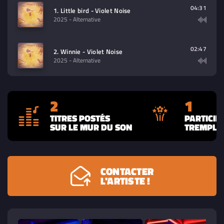
contenu à lire (audio/video)
04:31
1. Little bird - Violet Noise
2025
- Alternative
02:47
2. Winnie - Violet Noise
2025
- Alternative
2
1
TITRES POSTÉS
PARTICIP
SUR LE MUR DU SON
TREMPLIN
CONTACTER
L'ARTISTE !