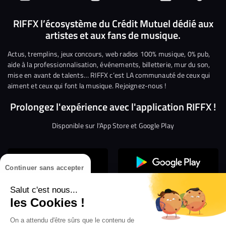
Suivez-
Suivez-
Nous
Nous
Nous
Nous
nous
nous
rejoindre
rejoindre
rejoindre
rejoi
RIFFX l’écosystème du Crédit Mutuel dédié aux
artistes et aux fans de musique.
sur
sur
sur
sur
sur
sur
Facebook
Twitter
Instagram
YouTube
Linkedin
Tikto
Actus, tremplins, jeux concours, web radios 100% musique, 0% pub,
aide à la professionnalisation, événements, billetterie, mur du son,
mise en avant de talents… RIFFX c’est LA communauté de ceux qui
aiment et ceux qui font la musique. Rejoignez-nous !
Prolongez l'expérience avec l'application RIFFX !
Disponible sur l'App Store et Google Play
Continuer sans accepter
Salut c'est nous...
les Cookies !
On a attendu d'être sûrs que le contenu de
Confidentialité
Gestion des cookies