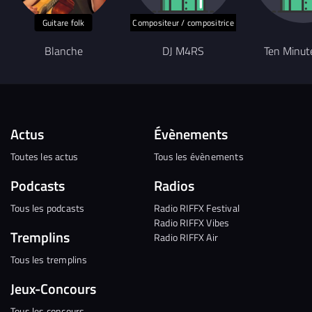
Guitare folk
Compositeur / compositrice
Blanche
DJ M4RS
Ten Minut
Actus
Évènements
Toutes les actus
Tous les évènements
Podcasts
Radios
Tous les podcasts
Radio RIFFX Festival
Radio RIFFX Vibes
Tremplins
Radio RIFFX Air
Tous les tremplins
Jeux-Concours
Tous les concours