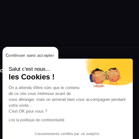
Continuer sans accepter
olongez l'expérience avec l'application
Salut c'est nous...
RIFFX !
les Cookies !
Disponible sur l'App Store et Google Play
On a attendu d'être sûrs que le contenu
de ce site vous intéresse avant de
vous déranger, mais on aimerait bien vous accompagner pendant
votre visite...
C'est OK pour vous ?
Lire la politique de confidentialité
Consentements certifiés par