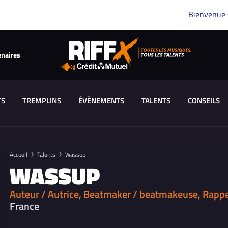
Bienvenue
enaires
TS
TREMPLINS
ÉVÈNEMENTS
TALENTS
CONSEILS
Accueil
Talents
Wassup
WASSUP
Auteur / Autrice, Beatmaker / beatmakeuse, Rapp
France