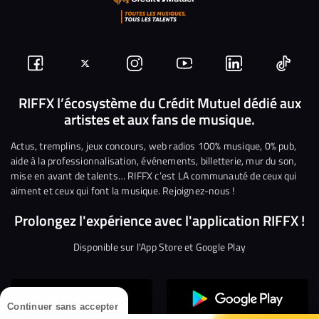
Suivez-
Suivez-
Nous
Nous
Nous
Nous
nous
nous
rejoindre
rejoindre
rejoindre
rejoi
RIFFX l’écosystème du Crédit Mutuel dédié aux
artistes et aux fans de musique.
sur
sur
sur
sur
sur
sur
Facebook
Twitter
Instagram
YouTube
Linkedin
Tikto
Actus, tremplins, jeux concours, web radios 100% musique, 0% pub,
aide à la professionnalisation, événements, billetterie, mur du son,
mise en avant de talents… RIFFX c’est LA communauté de ceux qui
aiment et ceux qui font la musique. Rejoignez-nous !
Prolongez l'expérience avec l'application RIFFX !
Disponible sur l'App Store et Google Play
Continuer sans accepter