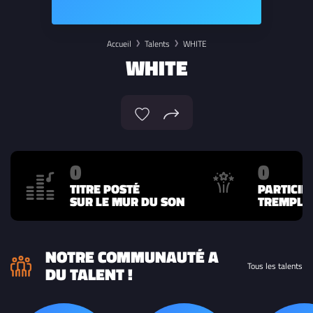
Accueil
Talents
WHITE
WHITE
0
0
TITRE POSTÉ
PARTICIP
SUR LE MUR DU SON
TREMPLIN
NOTRE COMMUNAUTÉ A
Tous les talents
DU TALENT !