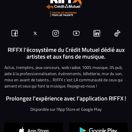
Suivez-
Suivez-
Nous
Nous
Nous
Nous
nous
nous
rejoindre
rejoindre
rejoindre
rejoi
RIFFX l’écosystème du Crédit Mutuel dédié aux
artistes et aux fans de musique.
sur
sur
sur
sur
sur
sur
Facebook
Twitter
Instagram
YouTube
Linkedin
Tikto
Actus, tremplins, jeux concours, web radios 100% musique, 0% pub,
aide à la professionnalisation, événements, billetterie, mur du son,
mise en avant de talents… RIFFX c’est LA communauté de ceux qui
aiment et ceux qui font la musique. Rejoignez-nous !
Prolongez l'expérience avec l'application RIFFX !
Disponible sur l'App Store et Google Play