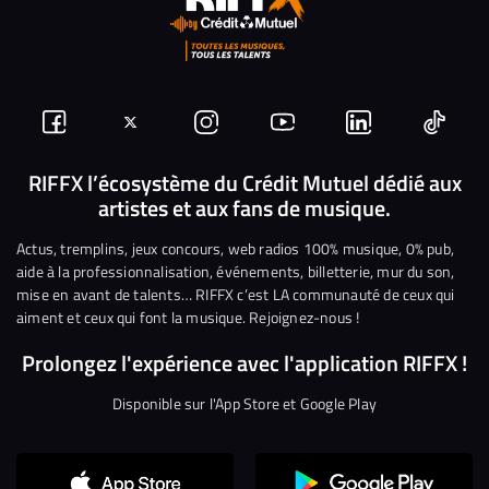
Suivez-
Suivez-
Nous
Nous
Nous
Nous
nous
nous
rejoindre
rejoindre
rejoindre
rejoi
RIFFX l’écosystème du Crédit Mutuel dédié aux
artistes et aux fans de musique.
sur
sur
sur
sur
sur
sur
Facebook
Twitter
Instagram
YouTube
Linkedin
Tikto
Actus, tremplins, jeux concours, web radios 100% musique, 0% pub,
aide à la professionnalisation, événements, billetterie, mur du son,
mise en avant de talents… RIFFX c’est LA communauté de ceux qui
aiment et ceux qui font la musique. Rejoignez-nous !
Prolongez l'expérience avec l'application RIFFX !
Disponible sur l'App Store et Google Play