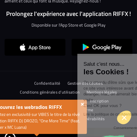
aiment et ceux qui font la musique. Rejoignez-nous !
Prolongez l'expérience avec l'application RIFFX !
Disponible sur l'App Store et Google Play
Continuer sans accepter
Salut c'est nous...
les Cookies !
On a attendu d'être sûrs que le contenu de
Confidentialité
Gestion des cookies
ce site vous intéresse avant de vous
Conditions générales d’utilisation
Mentions légales
déranger, mais on aimerait bien vous accompagner pendant votre
visite...
Aide en ligne
Crédit Mutuel
Inscription
×
ouvrez les webradios RIFFX
C'est OK pour vous ?
Accessibilité : non conforme
ez en exclusivité sur VIBES le titre de la révé
Lire la politique de confidentialité
Politique de divulgation de vulnérabilités
tion RIFFX DJ DROZO, "One More Time" (feat.
er x MC Luana)
Consentements certifiés par