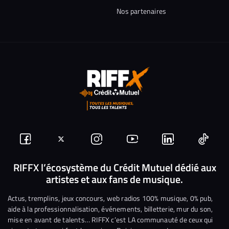
Nos partenaires
Suivez-
Suivez-
Nous
Nous
Nous
Nous
nous
nous
rejoindre
rejoindre
rejoindre
rejoi
RIFFX l’écosystème du Crédit Mutuel dédié aux
artistes et aux fans de musique.
sur
sur
sur
sur
sur
sur
Facebook
Twitter
Instagram
YouTube
Linkedin
Tikto
Actus, tremplins, jeux concours, web radios 100% musique, 0% pub,
aide à la professionnalisation, événements, billetterie, mur du son,
mise en avant de talents… RIFFX c’est LA communauté de ceux qui