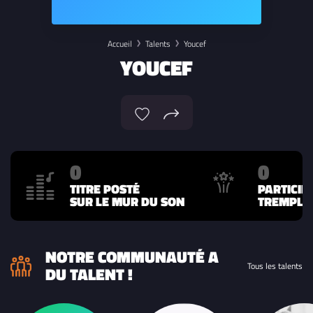
Accueil
Talents
Youcef
YOUCEF
0
0
TITRE POSTÉ
PARTICIP
SUR LE MUR DU SON
TREMPLIN
NOTRE COMMUNAUTÉ A
Tous les talents
DU TALENT !