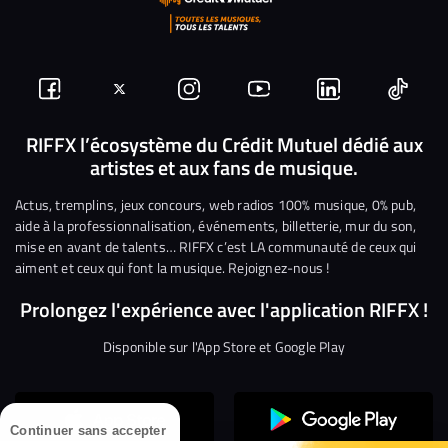
Suivez-
Suivez-
Nous
Nous
Nous
Nous
nous
nous
rejoindre
rejoindre
rejoindre
rejoi
RIFFX l’écosystème du Crédit Mutuel dédié aux
artistes et aux fans de musique.
sur
sur
sur
sur
sur
sur
Facebook
Twitter
Instagram
YouTube
Linkedin
Tikto
Actus, tremplins, jeux concours, web radios 100% musique, 0% pub,
aide à la professionnalisation, événements, billetterie, mur du son,
mise en avant de talents… RIFFX c’est LA communauté de ceux qui
aiment et ceux qui font la musique. Rejoignez-nous !
Prolongez l'expérience avec l'application RIFFX !
Disponible sur l'App Store et Google Play
Continuer sans accepter