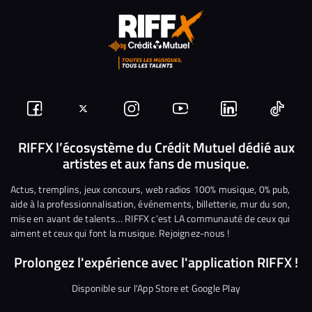
Suivez-
Suivez-
Nous
Nous
Nous
Nous
nous
nous
rejoindre
rejoindre
rejoindre
rejoi
RIFFX l’écosystème du Crédit Mutuel dédié aux
artistes et aux fans de musique.
sur
sur
sur
sur
sur
sur
Facebook
Twitter
Instagram
YouTube
Linkedin
Tikto
Actus, tremplins, jeux concours, web radios 100% musique, 0% pub,
aide à la professionnalisation, événements, billetterie, mur du son,
mise en avant de talents… RIFFX c’est LA communauté de ceux qui
aiment et ceux qui font la musique. Rejoignez-nous !
Prolongez l'expérience avec l'application RIFFX !
Disponible sur l'App Store et Google Play