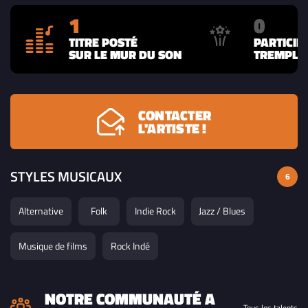
1
0
TITRE POSTÉ
PARTICIP
SUR LE MUR DU SON
TREMPLIN
CONTACTER
L'ARTISTE !
STYLES MUSICAUX
6
Alternative
Folk
Indie Rock
Jazz / Blues
Musique de films
Rock Indé
NOTRE COMMUNAUTÉ A
Tous les talents