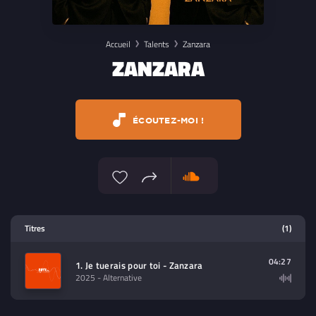
Accueil
Talents
Zanzara
ZANZARA
ÉCOUTEZ-MOI !
Lecteur multimedia
Titres
(1)
Sélectionnez dans la playlist un
contenu à lire (audio/video)
04:27
1. Je tuerais pour toi - Zanzara
2025
- Alternative