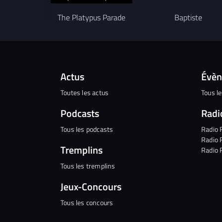
interculturel. L'ensemble transcende ainsi
les frontières de la langue et de la culture,
The Platypus Parade
Baptiste
offrant une musique qui apaise l'esprit et
éveille le cœur. Leur travail invite les
auditeurs à un voyage entre souvenir et
présence, une expérience où le son
devient un pont vers le calme, la connexion
et l'harmonie intérieure.
Actus
Évè
Toutes les actus
Tous l
Podcasts
Radi
Tous les podcasts
Radio 
Radio 
Tremplins
Radio 
Tous les tremplins
Jeux-Concours
Tous les concours