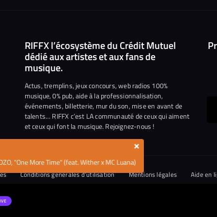
RIFFX l’écosystème du Crédit Mutuel
Pr
dédié aux artistes et aux fans de
musique.
Actus, tremplins, jeux concours, web radios 100%
musique, 0% pub, aide à la professionnalisation,
événements, billetterie, mur du son, mise en avant de
ous
talents… RIFFX c’est LA communauté de ceux qui aiment
et ceux qui font la musique. Rejoignez-nous !
e
ejoindre
×
ur
OZO, "One More Time" (feat. Wither x MC Luana)
n
iktok
ies
Conditions générales d’utilisation
Mentions légales
Aide en l
tique de divulgation de vulnérabilités
IVE