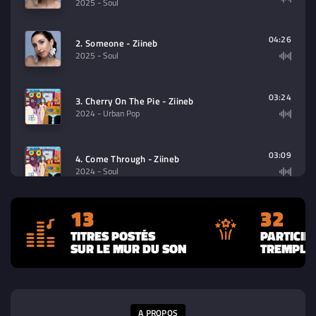
2025
- Soul
04:26
2. Someone - Ziineb
2025
- Soul
03:24
3. Cherry On The Pie - Ziineb
2024
- Urban Pop
03:09
4. Come Through - Ziineb
2024
- Soul
13
32
02:49
5. One Life - Ziineb
2024
- Urban Pop
TITRES POSTÉS
PARTICIP
SUR LE MUR DU SON
TREMPLIN
03:09
6. Come Through - Ziineb
2024
- RnB
A PROPOS