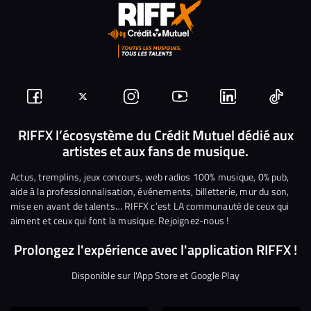
Suivez-
Suivez-
Nous
Nous
Nous
Nous
nous
nous
rejoindre
rejoindre
rejoindre
rejoi
RIFFX l’écosystème du Crédit Mutuel dédié aux
artistes et aux fans de musique.
sur
sur
sur
sur
sur
sur
Facebook
Twitter
Instagram
YouTube
Linkedin
Tikto
Actus, tremplins, jeux concours, web radios 100% musique, 0% pub,
aide à la professionnalisation, événements, billetterie, mur du son,
mise en avant de talents… RIFFX c’est LA communauté de ceux qui
aiment et ceux qui font la musique. Rejoignez-nous !
Prolongez l'expérience avec l'application RIFFX !
Disponible sur l'App Store et Google Play