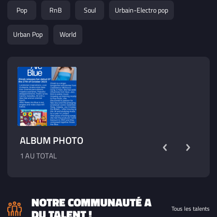
2023
- Pop
Pop
RnB
Soul
Urbain-Electro pop
03:24
13. Cherry On The Pie - Ziineb
Urban Pop
World
2023
- RnB
ALBUM PHOTO
1 AU TOTAL
NOTRE COMMUNAUTÉ A
Tous les talents
DU TALENT !