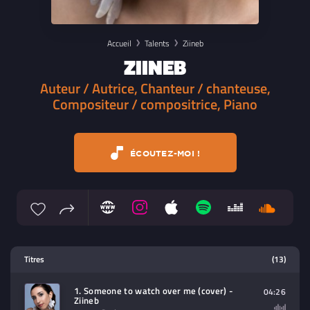
Accueil
Talents
Ziineb
ZIINEB
Auteur / Autrice, Chanteur / chanteuse,
Compositeur / compositrice, Piano
ÉCOUTEZ-MOI !
Lecteur multimedia
Titres
(13)
Sélectionnez dans la playlist un
contenu à lire (audio/video)
1. Someone to watch over me (cover) -
04:26
Ziineb