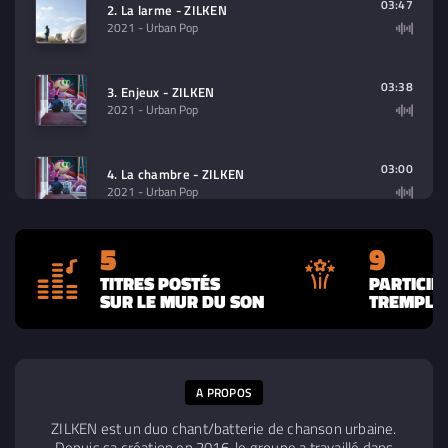
03:47
2. La larme - ZILKEN
2021
- Urban Pop
03:38
3. Enjeux - ZILKEN
2021
- Urban Pop
03:00
4. La chambre - ZILKEN
2021
- Urban Pop
5
9
03:48
5. Sheitan - ZILKEN
2021
- Urban Pop
TITRES POSTÉS
PARTICIP
SUR LE MUR DU SON
TREMPLIN
A PROPOS
ZILKEN est un duo chant/batterie de chanson urbaine.