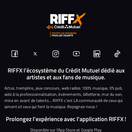
Suivez-
Suivez-
Nous
Nous
Nous
Nous
nous
nous
rejoindre
rejoindre
rejoindre
rejoi
RIFFX l’écosystème du Crédit Mutuel dédié aux
artistes et aux fans de musique.
sur
sur
sur
sur
sur
sur
Facebook
Twitter
Instagram
YouTube
Linkedin
Tikto
Actus, tremplins, jeux concours, web radios 100% musique, 0% pub,
aide à la professionnalisation, événements, billetterie, mur du son,
mise en avant de talents… RIFFX c’est LA communauté de ceux qui
aiment et ceux qui font la musique. Rejoignez-nous !
Prolongez l'expérience avec l'application RIFFX !
Disponible sur l'App Store et Google Play