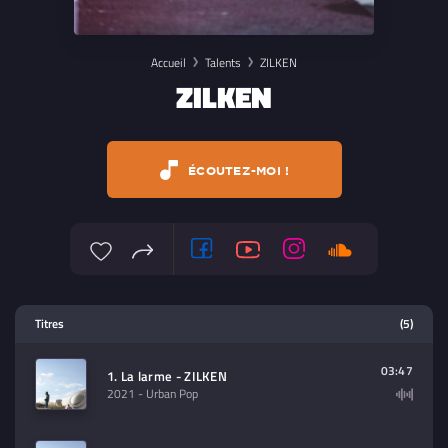
Accueil
Talents
ZILKEN
ZILKEN
ÉCOUTEZ-MOI !
Lecteur multimedia
Titres
(5)
Sélectionnez dans la playlist un
contenu à lire (audio/video)
03:47
1. La larme - ZILKEN
2021
- Urban Pop