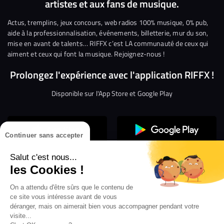
artistes et aux fans de musique.
sur
sur
sur
sur
sur
sur
Facebook
Twitter
Instagram
YouTube
Linkedin
Tikto
Actus, tremplins, jeux concours, web radios 100% musique, 0% pub,
aide à la professionnalisation, événements, billetterie, mur du son,
mise en avant de talents… RIFFX c’est LA communauté de ceux qui
aiment et ceux qui font la musique. Rejoignez-nous !
Prolongez l'expérience avec l'application RIFFX !
Disponible sur l'App Store et Google Play
Continuer sans accepter
Salut c'est nous...
les Cookies !
Confidentialité
Gestion des cookies
On a attendu d'être sûrs que le contenu de
ce site vous intéresse avant de vous
Conditions générales d’utilisation
Mentions légales
déranger, mais on aimerait bien vous accompagner pendant votre
visite...
Aide en ligne
Crédit Mutuel
Inscription
×