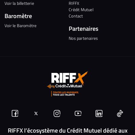
Voir la billetterie
RIFFX
Crédit Mutuel
Baromètre
Contact
Voir le Baromètre
Partenaires
Nos partenaires
Suivez-
Suivez-
Nous
Nous
Nous
Nous
nous
nous
rejoindre
rejoindre
rejoindre
rejoi
RIFFX l’écosystème du Crédit Mutuel dédié aux