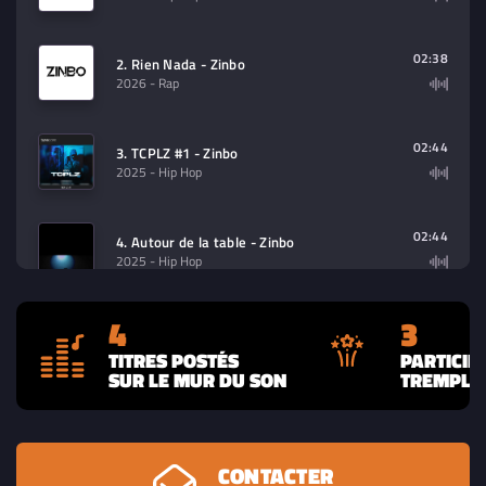
02:38
2. Rien Nada - Zinbo
2026
- Rap
02:44
3. TCPLZ #1 - Zinbo
2025
- Hip Hop
02:44
4. Autour de la table - Zinbo
2025
- Hip Hop
4
3
TITRES POSTÉS
PARTICIP
SUR LE MUR DU SON
TREMPLIN
CONTACTER