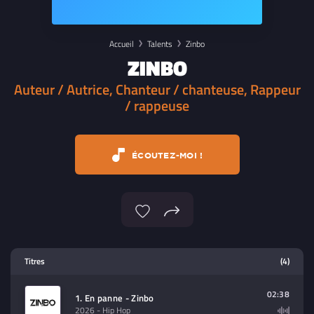
Accueil
Talents
Zinbo
ZINBO
Auteur / Autrice, Chanteur / chanteuse, Rappeur
/ rappeuse
ÉCOUTEZ-MOI !
Lecteur multimedia
Titres
(4)
Sélectionnez dans la playlist un
contenu à lire (audio/video)
02:38
1. En panne - Zinbo
2026
- Hip Hop