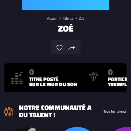
Accueil
Talents
Zoé
ZOÉ
0
0
TITRE POSTÉ
PARTICIP
SUR LE MUR DU SON
TREMPLIN
NOTRE COMMUNAUTÉ A
Tous les talents
DU TALENT !