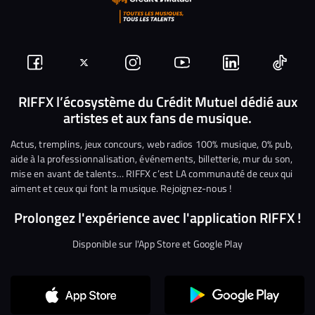
Suivez-
Suivez-
Nous
Nous
Nous
Nous
nous
nous
rejoindre
rejoindre
rejoindre
rejoi
RIFFX l’écosystème du Crédit Mutuel dédié aux
artistes et aux fans de musique.
sur
sur
sur
sur
sur
sur
Facebook
Twitter
Instagram
YouTube
Linkedin
Tikto
Actus, tremplins, jeux concours, web radios 100% musique, 0% pub,
aide à la professionnalisation, événements, billetterie, mur du son,
mise en avant de talents… RIFFX c’est LA communauté de ceux qui
aiment et ceux qui font la musique. Rejoignez-nous !
Prolongez l'expérience avec l'application RIFFX !
Disponible sur l'App Store et Google Play
Continuer sans accepter