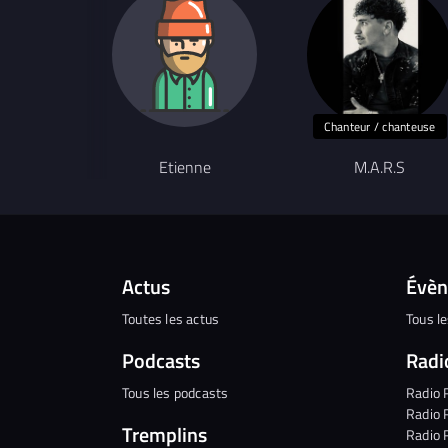
Chanteur / chanteuse
Etienne
M.A.R.S
Actus
Évè
Toutes les actus
Tous l
Podcasts
Radi
Tous les podcasts
Radio 
Radio 
Tremplins
Radio 