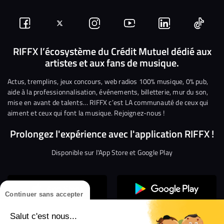
Suivez-
Suivez-
Nous
Nous
Nous
Nous
nous
nous
rejoindre
rejoindre
rejoindre
rejoi
RIFFX l’écosystème du Crédit Mutuel dédié aux
artistes et aux fans de musique.
sur
sur
sur
sur
sur
sur
Facebook
Twitter
Instagram
YouTube
Linkedin
Tikto
Actus, tremplins, jeux concours, web radios 100% musique, 0% pub,
aide à la professionnalisation, événements, billetterie, mur du son,
mise en avant de talents… RIFFX c’est LA communauté de ceux qui
aiment et ceux qui font la musique. Rejoignez-nous !
Prolongez l'expérience avec l'application RIFFX !
Disponible sur l'App Store et Google Play
Continuer sans accepter
Salut c'est nous...