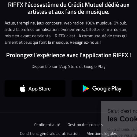
nous
nous
rejoindre
rejoindre
rejoindre
rejoi
RIFFX l’écosystème du Crédit Mutuel dédié aux
artistes et aux fans de musique.
sur
sur
sur
sur
sur
sur
Facebook
Twitter
Instagram
YouTube
Linkedin
Tikto
Actus, tremplins, jeux concours, web radios 100% musique, 0% pub,
aide à la professionnalisation, événements, billetterie, mur du son,
mise en avant de talents… RIFFX c’est LA communauté de ceux qui
aiment et ceux qui font la musique. Rejoignez-nous !
Prolongez l'expérience avec l'application RIFFX !
Disponible sur l'App Store et Google Play
Continuer sans accepter
Salut c'est nous...
les Cookies !
Confidentialité
Gestion des cookies
On a attendu d'être sûrs que le contenu de
ce site vous intéresse avant de vous
Conditions générales d’utilisation
Mentions légales
déranger, mais on aimerait bien vous accompagner pendant votre