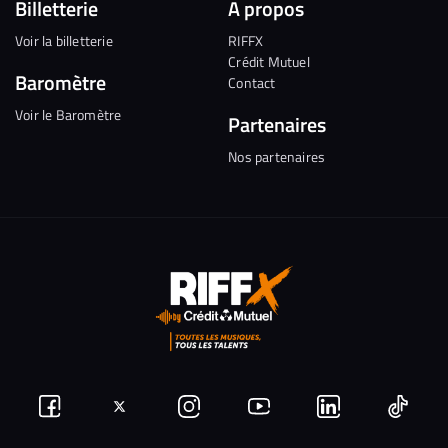
Billetterie
A propos
Voir la billetterie
RIFFX
Crédit Mutuel
Baromètre
Contact
Voir le Baromètre
Partenaires
Nos partenaires
Suivez-
Suivez-
Nous
Nous
Nous
Nous