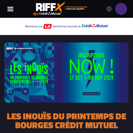
Changer
Thème
le
clair
thème
Thème
Bienvenue sur
plateforme musicale du
de
sombre
RIFFX
LES INOUÏS DU PRINTEMPS DE
BOURGES CRÉDIT MUTUEL