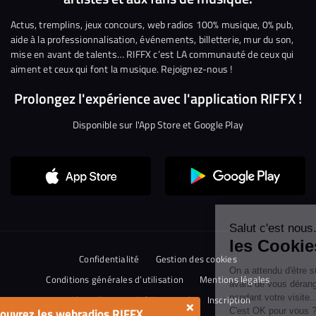
Facebook
Twitter
Instagram
YouTube
Linkedin
Tikto
Actus, tremplins, jeux concours, web radios 100% musique, 0% pub,
aide à la professionnalisation, événements, billetterie, mur du son,
mise en avant de talents… RIFFX c’est LA communauté de ceux qui
aiment et ceux qui font la musique. Rejoignez-nous !
Prolongez l'expérience avec l'application RIFFX !
Disponible sur l'App Store et Google Play
Continuer sans accepter
Salut c'est nous...
les Cookies !
Confidentialité
Gestion des cookies
On a attendu d'être sûrs que le contenu de
ce site vous intéresse avant de vous
Conditions générales d’utilisation
Mentions légales
déranger, mais on aimerait bien vous accompagner pendant votre
visite...
Aide en ligne
Crédit Mutuel
Inscription
×
ouvrez les webradios RIFFX
C'est OK pour vous ?