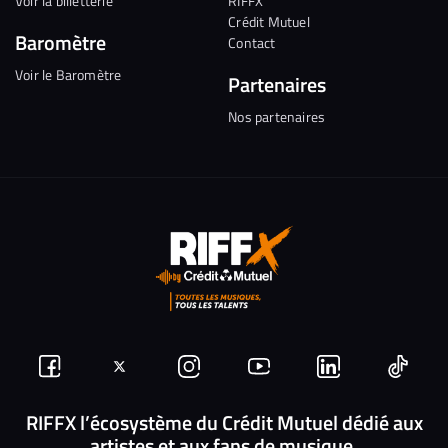
Voir la billetterie
RIFFX
Crédit Mutuel
Baromètre
Contact
Voir le Baromètre
Partenaires
Nos partenaires
Suivez-
Suivez-
Nous
Nous
Nous
Nous
nous
nous
rejoindre
rejoindre
rejoindre
rejoi
RIFFX l’écosystème du Crédit Mutuel dédié aux
artistes et aux fans de musique.
sur
sur
sur
sur
sur
sur