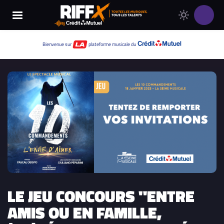
Changer
Thème
le
clair
thème
Thème
Bienvenue sur
plateforme musicale du
de
sombre
RIFFX
LE JEU CONCOURS "ENTRE
AMIS OU EN FAMILLE,