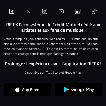
Suivez-
Suivez-
Nous
Nous
Nous
Nous
nous
nous
rejoindre
rejoindre
rejoindre
rejoi
RIFFX l’écosystème du Crédit Mutuel dédié aux
artistes et aux fans de musique.
sur
sur
sur
sur
sur
sur
Facebook
Twitter
Instagram
YouTube
Linkedin
Tikto
Actus, tremplins, jeux concours, web radios 100% musique, 0% pub,
aide à la professionnalisation, événements, billetterie, mur du son,
mise en avant de talents… RIFFX c’est LA communauté de ceux qui
aiment et ceux qui font la musique. Rejoignez-nous !
Prolongez l'expérience avec l'application RIFFX !
Disponible sur l'App Store et Google Play