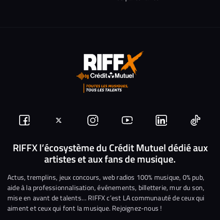
Suivez-
Suivez-
Nous
Nous
Nous
Nous
nous
nous
rejoindre
rejoindre
rejoindre
rejoi
RIFFX l’écosystème du Crédit Mutuel dédié aux
artistes et aux fans de musique.
sur
sur
sur
sur
sur
sur
Facebook
Twitter
Instagram
YouTube
Linkedin
Tikto
Actus, tremplins, jeux concours, web radios 100% musique, 0% pub,
aide à la professionnalisation, événements, billetterie, mur du son,
mise en avant de talents… RIFFX c’est LA communauté de ceux qui
aiment et ceux qui font la musique. Rejoignez-nous !