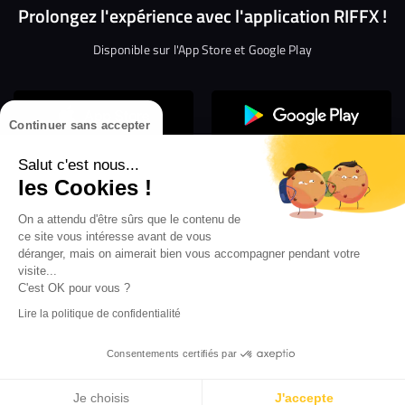
Prolongez l'expérience avec l'application RIFFX !
Disponible sur l'App Store et Google Play
Continuer sans accepter
Salut c'est nous...
les Cookies !
On a attendu d'être sûrs que le contenu de
Confidentialité
Gestion des cookies
ce site vous intéresse avant de vous
Conditions générales d’utilisation
Mentions légales
déranger, mais on aimerait bien vous accompagner pendant votre
visite...
Aide en ligne
Crédit Mutuel
Inscription
×
ouvrez les webradios RIFFX
C'est OK pour vous ?
Accessibilité : non conforme
ez en exclusivité sur VIBES le titre de la révé
Lire la politique de confidentialité
Politique de divulgation de vulnérabilités
tion RIFFX DJ DROZO, "One More Time" (feat.
er x MC Luana)
Consentements certifiés par
...
Je choisis
J'accepte