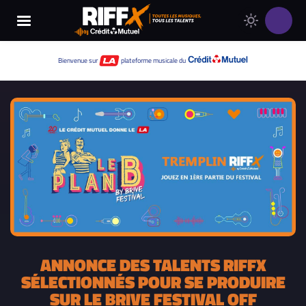
Changer
Thème
le
clair
thème
Thème
Bienvenue sur
plateforme musicale du
de
sombre
RIFFX
ANNONCE DES TALENTS RIFFX
SÉLECTIONNÉS POUR SE PRODUIRE
SUR LE BRIVE FESTIVAL OFF