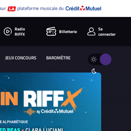
 sur
plateforme musicale du
Radio
Se
Billetterie
RIFFX
connecter
JEUX CONCOURS
BAROMÈTRE
Changer
Thème
le
clair
thème
Thème
de
sombre
RIFFX