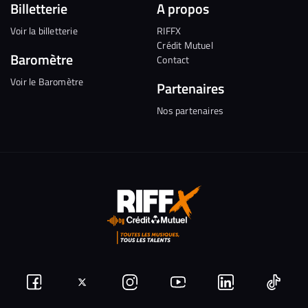
Billetterie
A propos
Voir la billetterie
RIFFX
Crédit Mutuel
Baromètre
Contact
Voir le Baromètre
Partenaires
Nos partenaires
Suivez-
Suivez-
Nous
Nous
Nous
Nous