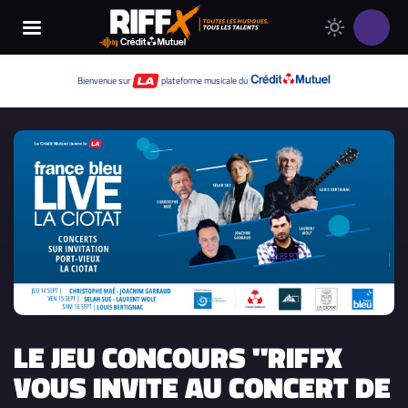
Changer
Thème
le
clair
thème
Thème
Bienvenue sur
plateforme musicale du
de
sombre
RIFFX
LE JEU CONCOURS "RIFFX
VOUS INVITE AU CONCERT DE