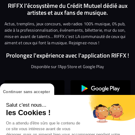
nous
nous
rejoindre
rejoindre
rejoindre
rejoi
RIFFX l’écosystème du Crédit Mutuel dédié aux
artistes et aux fans de musique.
sur
sur
sur
sur
sur
sur
Facebook
Twitter
Instagram
YouTube
Linkedin
Tikto
Actus, tremplins, jeux concours, web radios 100% musique, 0% pub,
aide à la professionnalisation, événements, billetterie, mur du son,
mise en avant de talents… RIFFX c’est LA communauté de ceux qui
aiment et ceux qui font la musique. Rejoignez-nous !
Prolongez l'expérience avec l'application RIFFX !
Disponible sur l'App Store et Google Play
Continuer sans accepter
Salut c'est nous...
les Cookies !
Confidentialité
Gestion des cookies
On a attendu d'être sûrs que le contenu de
ce site vous intéresse avant de vous
Conditions générales d’utilisation
Mentions légales
déranger, mais on aimerait bien vous accompagner pendant votre