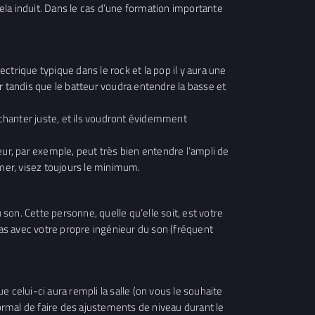
cela induit. Dans le cas d’une formation importante
trique typique dans le rock et la pop il y aura une
ur tandis que le batteur voudra entendre la basse et
 chanter juste, et ils voudront évidemment
teur, par exemple, peut très bien entendre l’ampli de
umer, visez toujours le minimum.
on. Cette personne, quelle qu’elle soit, est votre
pas avec votre propre ingénieur du son (fréquent
e celui-ci aura rempli la salle (on vous le souhaite
normal de faire des ajustements de niveau durant le