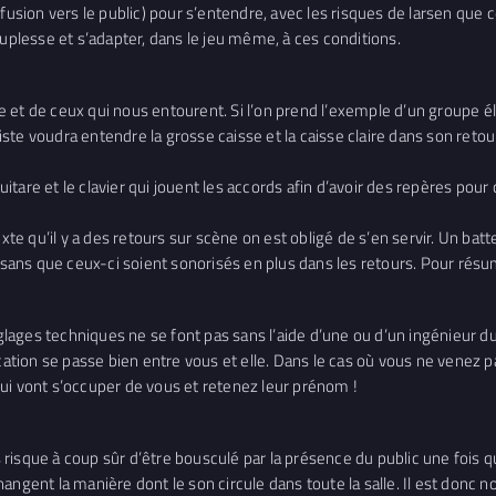
fusion vers le public) pour s’entendre, avec les risques de larsen que 
ouplesse et s’adapter, dans le jeu même, à ces conditions.
et de ceux qui nous entourent. Si l’on prend l’exemple d’un groupe élec
ssiste voudra entendre la grosse caisse et la caisse claire dans son reto
tare et le clavier qui jouent les accords afin d’avoir des repères pour
exte qu’il y a des retours sur scène on est obligé de s’en servir. Un bat
u sans que ceux-ci soient sonorisés en plus dans les retours. Pour rés
ges techniques ne se font pas sans l’aide d’une ou d’un ingénieur du s
ication se passe bien entre vous et elle. Dans le cas où vous ne venez 
ui vont s’occuper de vous et retenez leur prénom !
s risque à coup sûr d’être bousculé par la présence du public une fois qu
angent la manière dont le son circule dans toute la salle. Il est donc 