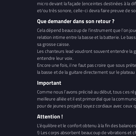
micro devant la façade (enceintes destinées à la dif
et/ou très sonore, celle-ci devra faire preuve de s
Que demander dans son retour ?
Cela dépend beaucoup de l’instrument que l’on joue 
relation intime entre la basse et la batterie. Le ba
sa grosse caisse.
Les chanteurs lead voudront souvent entendre la gui
entendre leur voix.
Encore une fois, il ne faut pas croire que sous prét
la basse et de la guitare directement sur le platea
Important
Comme nous l’avons précisé au début, tous ces régla
meilleure alliée et il est primordial que la commun
pour de jeunes projets) soyez cordiaux avec ceux q
Attention !
L’équilibre et le confort obtenu à la fin des balance
!) Les corps absorbent beaucoup de vibrations et ch