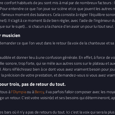
e confort habituels de jeu sont mis à mal par de nombreux facteurs : l’
 Pour entendre ce que l’on joue sur scène et ce que jouent les autres 
 ! Le fameux moment des balances. Cela consiste à régler l’équilibre son
t). Il s’agit à ce moment là de bien régler, avec l’aide de l’ingénieur 
ue sur le sujet)… si chacun a la chance d’en avoir un pour lui tout seul.
ar musicien
demander ce que l’on veut dans le retour (la voix de la chanteuse et sa g
audible et donner lieu à une confusion générale. En effet, à force de vo
e sonore, trop forte, qui se mêle aux autres sons sur le plateau et aux
al. Alors réfléchissez bien à ce dont vous avez vraiment besoin pour j
ir la précision de votre prestation, et demandez-vous si vous avez vrai
pour trois, pas de retour du tout.
 tous à
l’Olympia
ou à
Bercy
, il va parfois falloir composer avec les moy
age un retour. C’est votre voisin(e) et ses besoins qui détermineront, 
bars où il n’y a pas de retours du tout. Ici c’est la voix qui sera la pl