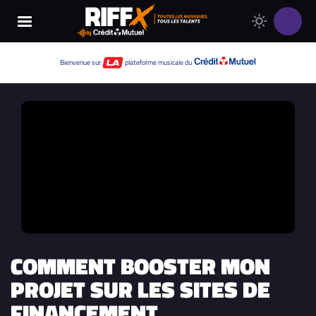
Changer
Thème
le
clair
thème
Thème
Bienvenue sur
plateforme musicale du
de
sombre
RIFFX
COMMENT BOOSTER MON
PROJET SUR LES SITES DE
FINANCEMENT