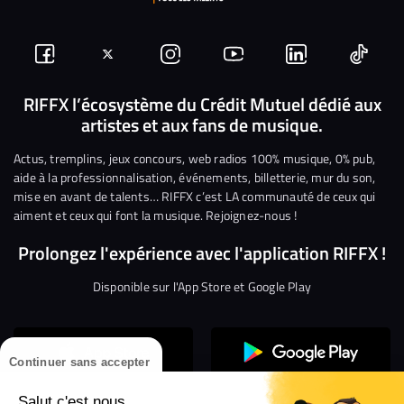
Suivez-
Suivez-
Nous
Nous
Nous
Nous
nous
nous
rejoindre
rejoindre
rejoindre
rejoi
RIFFX l’écosystème du Crédit Mutuel dédié aux
artistes et aux fans de musique.
sur
sur
sur
sur
sur
sur
Facebook
Twitter
Instagram
YouTube
Linkedin
Tikto
Actus, tremplins, jeux concours, web radios 100% musique, 0% pub,
aide à la professionnalisation, événements, billetterie, mur du son,
mise en avant de talents… RIFFX c’est LA communauté de ceux qui
aiment et ceux qui font la musique. Rejoignez-nous !
Prolongez l'expérience avec l'application RIFFX !
Disponible sur l'App Store et Google Play
Continuer sans accepter
Salut c'est nous...