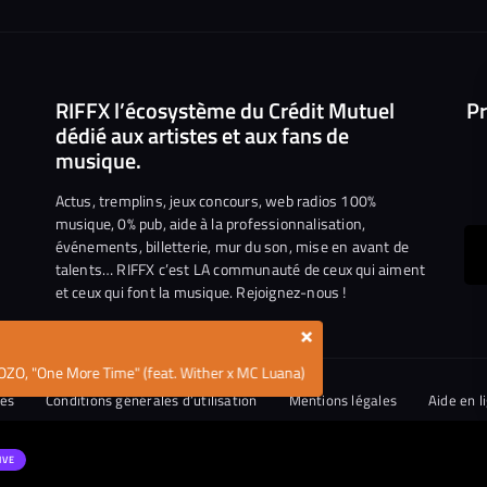
RIFFX l’écosystème du Crédit Mutuel
Pr
dédié aux artistes et aux fans de
musique.
Actus, tremplins, jeux concours, web radios 100%
musique, 0% pub, aide à la professionnalisation,
événements, billetterie, mur du son, mise en avant de
ous
talents… RIFFX c’est LA communauté de ceux qui aiment
et ceux qui font la musique. Rejoignez-nous !
e
ejoindre
×
ur
OZO, "One More Time" (feat. Wither x MC Luana)
n
iktok
ies
Conditions générales d’utilisation
Mentions légales
Aide en l
tique de divulgation de vulnérabilités
IVE