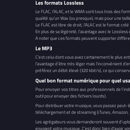
Les formats Lossless
Le FLAC, l’ALAC, et le WMA sont tous trois des for
qualité qu’un Wav (ou presque), mais pour une taill
Le FLAC est libre de droit, l’ALAC est le format cré
En plus de sa légèreté, l’avantage avec le Lossless 
A noter que ces formats peuvent supporter différen
Le MP3
C’est celui dont vous avez certainement le plus en
l’avantage d’être très léger mais l’inconvénient d’e
préférez un débit élevé (320 kbit/s), ce qui conser
Quel bon format numérique pour quel usa
Pour envoyer vos titres aux professionnels de l’indu
outil pour envoyer des fichiers lourds).
Pour distribuer votre musique, vous passez peut-êt
téléchargement et de streaming (iTunes, Amazon, D
Les agrégateurs vous demanderont souvent d’upload
envoient votre musique. C’est donc bien d’avoir vo