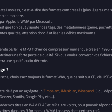
mats Lossless, c’est-à-dire des formats compressés (plus légers), mais
e bien moindre.
é par Apple, le WMA par Microsoft.
est que l’on peut y ajouter des tags, des métadonnées (genre, pochette,
tes qualités, attention donc à utiliser les débits maximums.
tendu parler, le MP3, fichier de compression numérique créé en 1996, e
ntrainer une forte perte de qualité. Si vous voulez convertir vos fichie
vera une qualité audio décente.
ge ?
strie, choisissez toujours le format WAV, que ce soit sur CD, clé USB o
re déjà par un agrégateur (
Zimbalam
,
iMusician
,
Wiseband
…) qui dép
eezer, Spotify, Google Play etc…).
er vos titres en WAV, FLAC et MP3 320 kbit/s, pour pouvoir répondre 
s titres dans ces 3 formats (+ WMA Lossless dans certains cas).