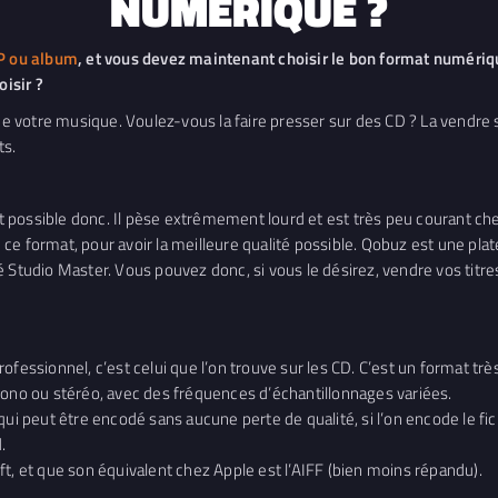
NUMÉRIQUE ?
EP ou album
, et vous devez maintenant choisir le bon format numériqu
isir ?
 de votre musique. Voulez-vous la faire presser sur des CD ? La vendre 
ts.
mat possible donc. Il pèse extrêmement lourd et est très peu courant ch
 ce format, pour avoir la meilleure qualité possible. Qobuz est une p
 Studio Master. Vous pouvez donc, si vous le désirez, vendre vos titres
fessionnel, c’est celui que l’on trouve sur les CD. C’est un format très 
mono ou stéréo, avec des fréquences d’échantillonnages variées.
ui peut être encodé sans aucune perte de qualité, si l’on encode le fic
.
t, et que son équivalent chez Apple est l’AIFF (bien moins répandu).