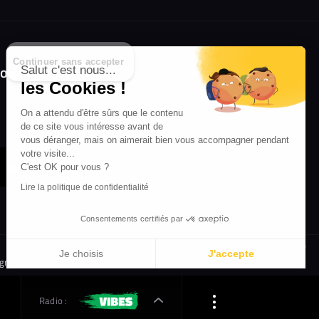
Continuer sans accepter
olongez l'expérience avec l'application
Salut c'est nous...
RIFFX !
les Cookies !
Disponible sur l'App Store et Google Play
On a attendu d'être sûrs que le contenu
de ce site vous intéresse avant de
vous déranger, mais on aimerait bien vous accompagner pendant
votre visite...
C'est OK pour vous ?
Lire la politique de confidentialité
Consentements certifiés par
Je choisis
J'accepte
igne
Crédit Mutuel
Inscription
Axeptio consent
Plateforme de Gestion du Consentement : Personnalisez vos 
Radio :
Notre plateforme vous permet d'adapter et de gérer vos paramè