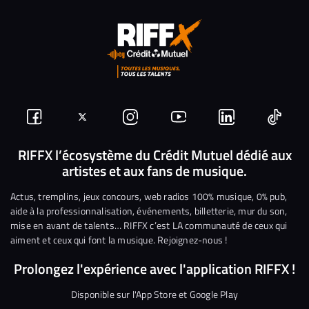
Suivez-
Suivez-
Nous
Nous
Nous
Nous
nous
nous
rejoindre
rejoindre
rejoindre
rejoi
RIFFX l’écosystème du Crédit Mutuel dédié aux
artistes et aux fans de musique.
sur
sur
sur
sur
sur
sur
Facebook
Twitter
Instagram
YouTube
Linkedin
Tikto
Actus, tremplins, jeux concours, web radios 100% musique, 0% pub,
aide à la professionnalisation, événements, billetterie, mur du son,
mise en avant de talents… RIFFX c’est LA communauté de ceux qui
aiment et ceux qui font la musique. Rejoignez-nous !
Prolongez l'expérience avec l'application RIFFX !
Disponible sur l'App Store et Google Play