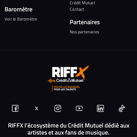
Crédit Mutuel
Baromètre
Contact
Voir le Baromètre
Partenaires
Nos partenaires
Suivez-
Suivez-
Nous
Nous
Nous
Nous
nous
nous
rejoindre
rejoindre
rejoindre
rejoi
RIFFX l’écosystème du Crédit Mutuel dédié aux
artistes et aux fans de musique.
sur
sur
sur
sur
sur
sur