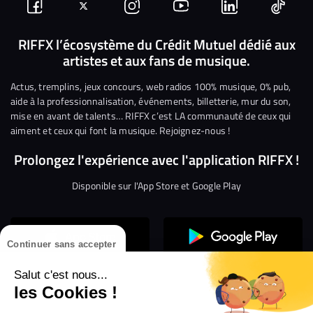
Suivez-
Suivez-
Nous
Nous
Nous
Nous
nous
nous
rejoindre
rejoindre
rejoindre
rejoi
RIFFX l’écosystème du Crédit Mutuel dédié aux
artistes et aux fans de musique.
sur
sur
sur
sur
sur
sur
Facebook
Twitter
Instagram
YouTube
Linkedin
Tikto
Actus, tremplins, jeux concours, web radios 100% musique, 0% pub,
aide à la professionnalisation, événements, billetterie, mur du son,
mise en avant de talents… RIFFX c’est LA communauté de ceux qui
aiment et ceux qui font la musique. Rejoignez-nous !
Prolongez l'expérience avec l'application RIFFX !
Disponible sur l'App Store et Google Play
Continuer sans accepter
Salut c'est nous...
les Cookies !