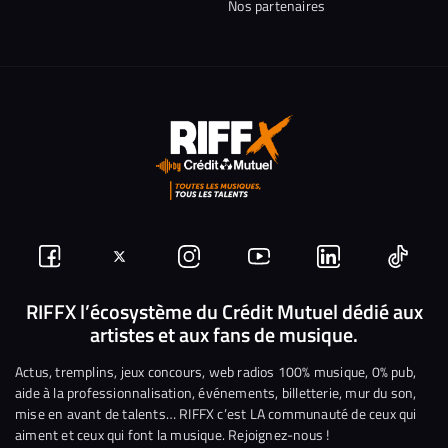
Nos partenaires
Suivez-
Suivez-
Nous
Nous
Nous
Nous
nous
nous
rejoindre
rejoindre
rejoindre
rejoi
RIFFX l’écosystème du Crédit Mutuel dédié aux
artistes et aux fans de musique.
sur
sur
sur
sur
sur
sur
Facebook
Twitter
Instagram
YouTube
Linkedin
Tikto
Actus, tremplins, jeux concours, web radios 100% musique, 0% pub,
aide à la professionnalisation, événements, billetterie, mur du son,
mise en avant de talents… RIFFX c’est LA communauté de ceux qui
aiment et ceux qui font la musique. Rejoignez-nous !