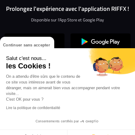
Prolongez l'expérience avec l'application RIFFX !
Disponible sur l'App Store et Google Play
Continuer sans accepter
Salut c'est nous...
les Cookies !
On a attendu d'être sûrs que le contenu de
Confidentialité
Gestion des cookies
ce site vous intéresse avant de vous
Conditions générales d’utilisation
Mentions légales
déranger, mais on aimerait bien vous accompagner pendant votre
visite...
Aide en ligne
Crédit Mutuel
Inscription
×
ouvrez les webradios RIFFX
C'est OK pour vous ?
Accessibilité : non conforme
ez en exclusivité sur VIBES le titre de la révé
Lire la politique de confidentialité
Politique de divulgation de vulnérabilités
tion RIFFX DJ DROZO, "One More Time" (feat.
er x MC Luana)
Consentements certifiés par
...