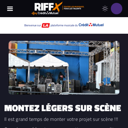
Changer
Thème
le
clair
thème
Thème
Bienvenue sur
plateforme musicale du
de
sombre
RIFFX
MONTEZ LÉGERS SUR SCÈNE
Il est grand temps de monter votre projet sur scène !!!