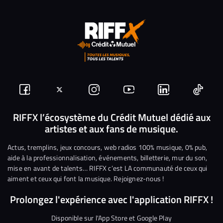
Suivez-
Suivez-
Nous
Nous
Nous
Nous
nous
nous
rejoindre
rejoindre
rejoindre
rejoi
RIFFX l’écosystème du Crédit Mutuel dédié aux
artistes et aux fans de musique.
sur
sur
sur
sur
sur
sur
Facebook
Twitter
Instagram
YouTube
Linkedin
Tikto
Actus, tremplins, jeux concours, web radios 100% musique, 0% pub,
aide à la professionnalisation, événements, billetterie, mur du son,
mise en avant de talents… RIFFX c’est LA communauté de ceux qui
aiment et ceux qui font la musique. Rejoignez-nous !
Prolongez l'expérience avec l'application RIFFX !
Disponible sur l'App Store et Google Play