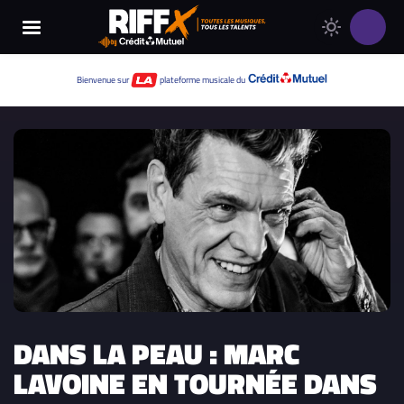
Changer
Thème
le
clair
thème
Thème
Bienvenue sur
plateforme musicale du
de
sombre
RIFFX
DANS LA PEAU : MARC
LAVOINE EN TOURNÉE DANS