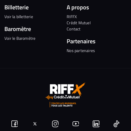
Billetterie
A propos
Voir la billetterie
RIFFX
Crédit Mutuel
Baromètre
Contact
Voir le Baromètre
Partenaires
Nos partenaires
Suivez-
Suivez-
Nous
Nous
Nous
Nous