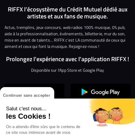
nous
nous
rejoindre
rejoindre
rejoindre
rejoi
RIFFX l’écosystème du Crédit Mutuel dédié aux
artistes et aux fans de musique.
sur
sur
sur
sur
sur
sur
Facebook
Twitter
Instagram
YouTube
Linkedin
Tikto
Actus, tremplins, jeux concours, web radios 100% musique, 0% pub,
aide à la professionnalisation, événements, billetterie, mur du son,
mise en avant de talents… RIFFX c’est LA communauté de ceux qui
aiment et ceux qui font la musique. Rejoignez-nous !
Prolongez l'expérience avec l'application RIFFX !
Disponible sur l'App Store et Google Play
Continuer sans accepter
Salut c'est nous...
les Cookies !
On a attendu d'être sûrs que le contenu de
Confidentialité
Gestion des cookies
ce site vous intéresse avant de vous