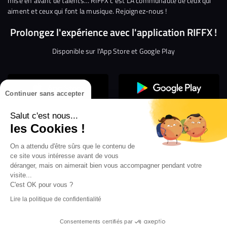
mise en avant de talents… RIFFX c’est LA communauté de ceux qui
aiment et ceux qui font la musique. Rejoignez-nous !
Prolongez l'expérience avec l'application RIFFX !
Disponible sur l'App Store et Google Play
Continuer sans accepter
Salut c'est nous...
les Cookies !
On a attendu d'être sûrs que le contenu de
Confidentialité
Gestion des cookies
ce site vous intéresse avant de vous
Conditions générales d’utilisation
Mentions légales
déranger, mais on aimerait bien vous accompagner pendant votre
visite...
Aide en ligne
Crédit Mutuel
Inscription
×
ouvrez les webradios RIFFX
C'est OK pour vous ?
Accessibilité : non conforme
ez en exclusivité sur VIBES le titre de la révé
Lire la politique de confidentialité
Politique de divulgation de vulnérabilités
tion RIFFX DJ DROZO, "One More Time" (feat.
er x MC Luana)
Consentements certifiés par