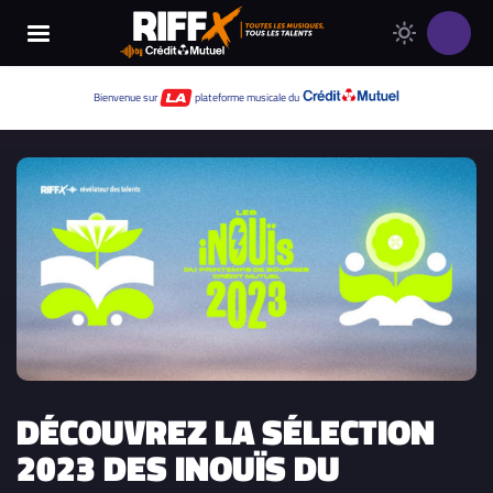
Changer
Thème
le
clair
thème
Thème
Bienvenue sur
plateforme musicale du
de
sombre
RIFFX
DÉCOUVREZ LA SÉLECTION
2023 DES INOUÏS DU