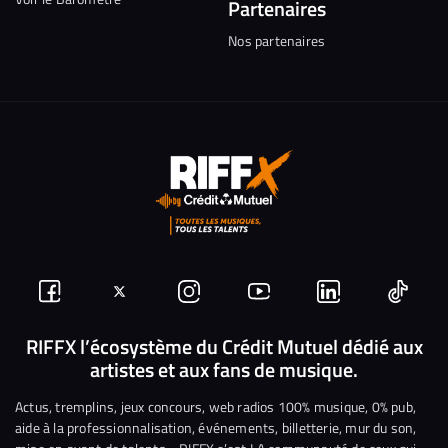
Partenaires
Nos partenaires
Suivez-
Suivez-
Nous
Nous
Nous
Nous
nous
nous
rejoindre
rejoindre
rejoindre
rejoi
RIFFX l’écosystème du Crédit Mutuel dédié aux
artistes et aux fans de musique.
sur
sur
sur
sur
sur
sur
Facebook
Twitter
Instagram
YouTube
Linkedin
Tikto
Actus, tremplins, jeux concours, web radios 100% musique, 0% pub,
aide à la professionnalisation, événements, billetterie, mur du son,