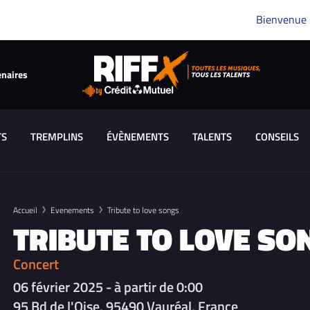
Bienvenue
enaires
TS
TREMPLINS
ÉVÈNEMENTS
TALENTS
CONSEILS
Accueil
Evenements
Tribute to love songs
TRIBUTE TO LOVE SO
Concert
06 février 2025 - à partir de 0:00
95 Bd de l'Oise, 95490 Vauréal, France