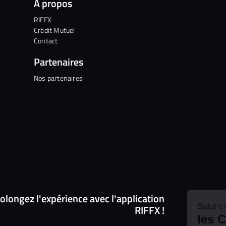
A propos
RIFFX
Crédit Mutuel
Contact
Partenaires
Nos partenaires
Continuer sans accepter
olongez l'expérience avec l'application
Salut c'est nous...
RIFFX !
les Cookies !