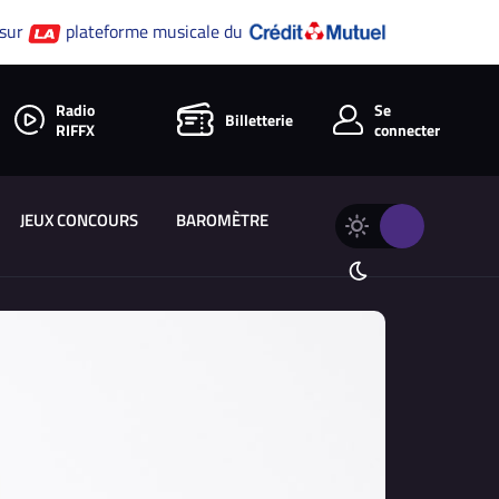
 sur
plateforme musicale du
Radio
Se
Billetterie
RIFFX
connecter
JEUX CONCOURS
BAROMÈTRE
Changer
Thème
le
clair
thème
Thème
de
sombre
RIFFX