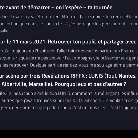
te avant de démarrer – on l’espère – ta tournée.
s la salle, ça va être un peu différent. J’avais envie de créer cette p
oncert unique dans ce contexte-là. J’espère que les gens auront l’impre
alle.
r le 11 mars 2021. Retrouver ton public et partager avec lu
album, j’ai toujours eu l’habitude d’aller faire des radios partout en Fran
rce que je risque de ne pas pouvoir l’accompagner, le présenter aux ge
de les retrouver. Quelque part, ce rendez-vous me soulage et me permet
r scène par trois Révélations RIFFX : LUNIS (Toul, Nantes, 
 Albertville, Marseille). Pourquoi eux et pas d’autres ?
e. J’ai beaucoup aimé le duo LUNIS, comment ils mélangent les influence
d’autres que j’avais trouvés super mais il fallait choisir. Je voulais trois
gero, deux artistes que j’adore, puis c’est un musicien. C’est toujours hy