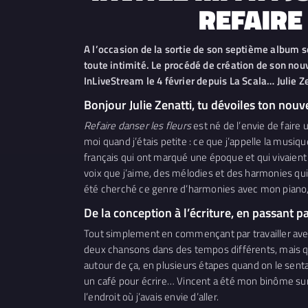
REFAIRE
A l’occasion de la sortie de son septième album s
toute intimité. Le procédé de création de son nouv
InLiveStream le 4 février depuis La Scala… Julie Z
Bonjour Julie Zenatti, tu dévoiles ton nou
Refaire danser les fleurs
est né de l’envie de faire 
moi quand j’étais petite : ce que j’appelle la mus
français qui ont marqué une époque et qui vivaient
voix que j’aime, des mélodies et des harmonies qui
été cherché ce genre d’harmonies avec mon piano, et 
De la conception à l’écriture, en passant 
Tout simplement en commençant par travailler avec
deux chansons dans des tempos différents, mais q
autour de ça, en plusieurs étapes quand on le sent
un café pour écrire… Vincent a été mon binôme sur l’
l’endroit où j’avais envie d’aller.