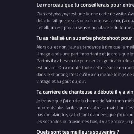
Le morceau que tu conseillerais pour entr
Tout est plus pop
est une bonne carte de visite. Av
delà du fait que je sois une chanteuse à voix, j’ai
Cet album est pop au sens « populaire » du terme,
Tu as réalisé un superbe photoshoot pour il
Alors oui et non, j’aurais tendance à dire que la me
l’image a pris une part importante et je crois que l
Parfois il y a besoin de pousser la signification de
est un ami. On a monté toute cette séance en mode 
dans le shooting c’est qu’il y a en même temps ce 
vintage et au goût du jour.
Ta carrière de chanteuse a débuté il y a vi
Je trouve que j’ai eu de la chance de faire mon mét
moments plus faciles que d’autres… mais bon c’est le 
pas me plaindre, ça fait tant d’années que j’ai un 
les secondes ou troisièmes fois, il y ait encore un 
Quels sont tes meilleurs souvenirs ?