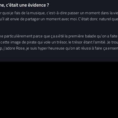
e, c’était une évidence ?
 quoi je fais de la musique, c’est-à-dire passer un moment dans la vi
 qu’il ait envie de partager un moment avec moi. C’était donc naturel q
 particulièrement parce que ça a été la première balade qu’on a faite. C
ette image de pirate qui vole un trésor, le trésor étant l’amitié. Je trou
 j’adore Rose, je suis hyper heureuse qu’on ait réussi à faire ça ense