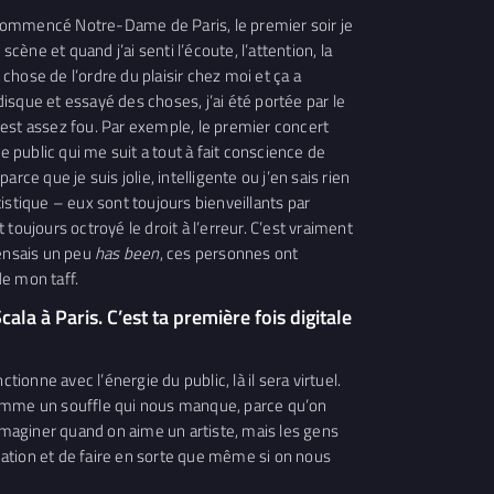
ai commencé Notre-Dame de Paris, le premier soir je
cène et quand j’ai senti l’écoute, l’attention, la
e chose de l’ordre du plaisir chez moi et ça a
disque et essayé des choses, j’ai été portée par le
’est assez fou. Par exemple, le premier concert
Ce public qui me suit a tout à fait conscience de
ce que je suis jolie, intelligente ou j’en sais rien
istique – eux sont toujours bienveillants par
 toujours octroyé le droit à l’erreur. C’est vraiment
pensais un peu
has been
, ces personnes ont
de mon taff.
la à Paris. C’est ta première fois digitale
nne avec l’énergie du public, là il sera virtuel.
omme un souffle qui nous manque, parce qu’on
maginer quand on aime un artiste, mais les gens
tuation et de faire en sorte que même si on nous