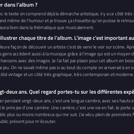
er dans l’album ?
ec le texte on comprend déjà la démarche artistique, il y a ce côté tr
 quand même de l’humour et je trouve ça chouette qu’on puisse le retrou
 aussi bien dans la thématique que musicalement.
lustrer chaque titre de l’album. L’image c’est important au
illeure façon de découvrir un artiste c’est de venir le voir sur scène. 
es gens accèdent aussi à la musique grâce à l’image qui est un moyen de
s chansons avec des images. Je l’ai fait par plaisir pour cet album en bo
jeu. On ne savait même pas si au bout du compte on arriverait à en so
côté vintage et un côté très graphique, très contemporain et moderne. 
ngt-deux ans. Quel regard portes-tu sur les différentes exp
ier pendant vingt-deux ans, c’est une longue carrière, avec ses hauts 
principe d’une carrière. Une carrière, c’est une vie en fait. Je porte un
public plus ou moins nombreux qui me suit. J’ai vécu plein de premières
public présent pour m’écouter.