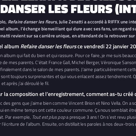
 DANSER LES FLEURS (IN
olo,
Refaire danser les fleurs
, Julie Zenatti a accordé à RIFFX une in
el album, l’échange bienveillant qui dure avec ses fans, un regard s
enatti revient sur sa carrière unique, en attendant de la retrouver 
vel album
Refaire danser les fleurs
ce vendredi 22 janvier 20
un album qui fait du bien et qui rassure. Pour ce faire, je me suis bea
ique de mes parents. C’était France Gall, Michel Berger, Véronique San
 finalement dans le salon de mes parents. J’aime particulièrement cet
 sont toujours surprenantes et qui vous enlacent assez tendrement. Qua
après j’ai déroulé le fil.
par la composition et l’enregistrement, comment as-tu créé 
 des gens que j’aime bien comme Vincent Brion et Nino Vella. On a so
ui en même temps ont cette couleur commune. Ça nous semblait être 
ait. Par exemple,
Tout est plus pop
a presque 3 ans ! On s’est revu plusi
écriture de l’album. Ensuite, on distillait les paroles à nos deux-trois