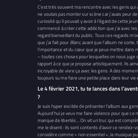
C’est très souvent ma rencontre avec les gens qui 
ne voulais pas monter sur scène car j’avais peur de v
curiosité qu’il pouvait y avoir à l’égard de cette jeu
commencé à créer cette addiction que j’ai avec les g
regard bienveillant du public. Tous ces regards m’
que j’ai fait pour
Blanc
, avant que l’album ne sorte, 
l’importance et du cœur que je peux mettre dans mon 
– toutes ces choses pour lesquelles on nous juge de
rapport à ce que je propose artistiquement. Ils aimen
incroyable de vivre ça avec les gens. A des moments 
toujours su me faire une petite place dans leur vi
Le 4 février 2021, tu te lances dans l’aven
?
Je suis hyper excitée de présenter l’album aux gens
Aujourd’hui je veux me faire violence pour que c
manque de libertés… On vit un truc qui est complè
me le disent : ils sont contents d’avoir ce rendez-
considère comme « non essentiel », la musique pui