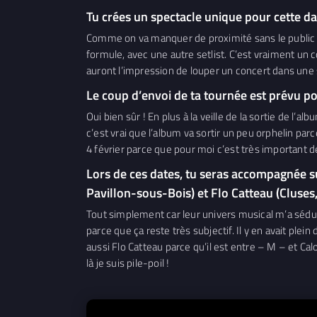
Tu crées un spectacle unique pour cette da
Comme on va manquer de proximité sans le public dan
formule, avec une autre setlist. C’est vraiment un c
auront l’impression de louper un concert dans une s
Le coup d’envoi de ta tournée est prévu pou
Oui bien sûr ! En plus à la veille de la sortie de l’
c’est vrai que l’album va sortir un peu orphelin pa
4 février parce que pour moi c’est très important 
Lors de ces dates, tu seras accompagnée su
Pavillon-sous-Bois) et Flo Catteau (Cluses,
Tout simplement car leur univers musical m’a séduit
parce que ça reste très subjectif. Il y en avait plein 
aussi Flo Catteau parce qu’il est entre – M – et Calo
là je suis pile-poil !