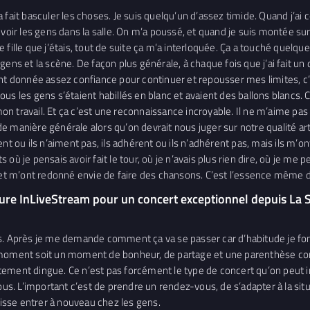
a fait basculer les choses. Je suis quelqu’un d’assez timide. Quand j’
oir les gens dans la salle. On m’a poussé, et quand je suis montée sur s
ne fille que j’étais, tout de suite ça m’a interloquée. Ça a touché quelqu
ens et la scène. De façon plus générale, à chaque fois que j’ai fait un 
ont donnée assez confiance pour continuer et repousser mes limites, c
tous les gens s’étaient habillés en blanc et avaient des ballons blancs. 
travail. Et ça c’est une reconnaissance incroyable. Il ne m’aime pas par
 manière générale alors qu’on devrait nous juger sur notre qualité art
t ou ils n’aiment pas, ils adhérent ou ils n’adhérent pas, mais ils m’ont
où je pensais avoir fait le tour, où je n’avais plus rien dire, où je me 
e et m’ont redonné envie de faire des chansons. C’est l’essence même 
ture InLiveStream pour un concert exceptionnel depuis La Sca
. Après je me demande comment ça va se passer car d’habitude je fonctio
e moment soit un moment de bonheur, de partage et une parenthèse c
tement dingue. Ce n’est pas forcément le type de concert qu’on peut i
vous. L’important c’est de prendre un rendez-vous, de s’adapter à la si
sse entrer à nouveau chez les gens.