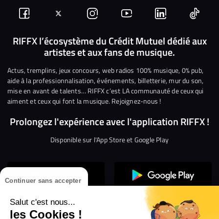
Suivez-
Suivez-
Nous
Nous
Nous
Nous
nous
nous
rejoindre
rejoindre
rejoindre
rejoi
RIFFX l’écosystème du Crédit Mutuel dédié aux
artistes et aux fans de musique.
sur
sur
sur
sur
sur
sur
Facebook
Twitter
Instagram
YouTube
Linkedin
Tikto
Actus, tremplins, jeux concours, web radios 100% musique, 0% pub,
aide à la professionnalisation, événements, billetterie, mur du son,
mise en avant de talents… RIFFX c’est LA communauté de ceux qui
aiment et ceux qui font la musique. Rejoignez-nous !
Prolongez l'expérience avec l'application RIFFX !
Disponible sur l'App Store et Google Play
Continuer sans accepter
Salut c'est nous...
les Cookies !