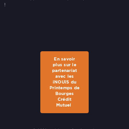
!
En savoir
plus sur le
partenariat
avec les
iNOUïS du
Printemps de
Bourges
Crédit
Mutuel